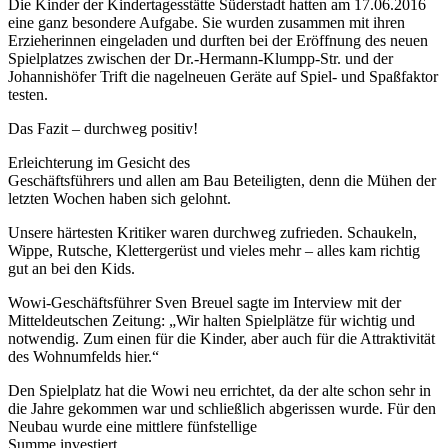
Die Kinder der Kindertagesstätte Süderstadt hatten am 17.06.2016
eine ganz besondere Aufgabe. Sie wurden zusammen mit ihren
Erzieherinnen eingeladen und durften bei der Eröffnung des neuen
Spielplatzes zwischen der Dr.-Hermann-Klumpp-Str. und der
Johannishöfer Trift die nagelneuen Geräte auf Spiel- und Spaßfaktor
testen.
Das Fazit – durchweg positiv!
Erleichterung im Gesicht des
Geschäftsführers und allen am Bau Beteiligten, denn die Mühen der
letzten Wochen haben sich gelohnt.
Unsere härtesten Kritiker waren durchweg zufrieden. Schaukeln,
Wippe, Rutsche, Klettergerüst und vieles mehr – alles kam richtig
gut an bei den Kids.
Wowi-Geschäftsführer Sven Breuel sagte im Interview mit der
Mitteldeutschen Zeitung: „Wir halten Spielplätze für wichtig und
notwendig. Zum einen für die Kinder, aber auch für die Attraktivität
des Wohnumfelds hier.“
Den Spielplatz hat die Wowi neu errichtet, da der alte schon sehr in
die Jahre gekommen war und schließlich abgerissen wurde. Für den
Neubau wurde eine mittlere fünfstellige
Summe investiert.