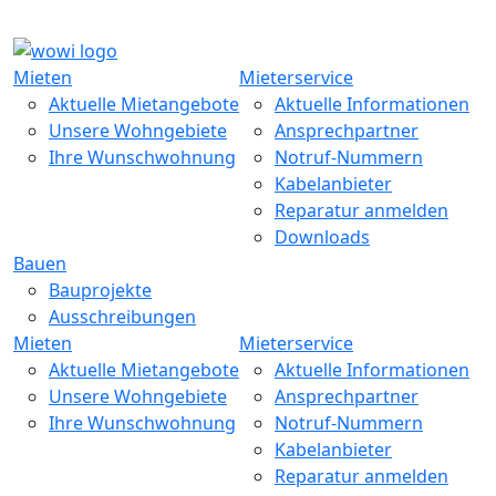
Main Menu
Skip to Primary Content
Mieten
Mieterservice
Aktuelle Mietangebote
Aktuelle Informationen
Unsere Wohngebiete
Ansprechpartner
Ihre Wunschwohnung
Notruf-Nummern
Kabelanbieter
Reparatur anmelden
Downloads
Bauen
Bauprojekte
Ausschreibungen
Mieten
Mieterservice
Aktuelle Mietangebote
Aktuelle Informationen
Unsere Wohngebiete
Ansprechpartner
Ihre Wunschwohnung
Notruf-Nummern
Kabelanbieter
Reparatur anmelden