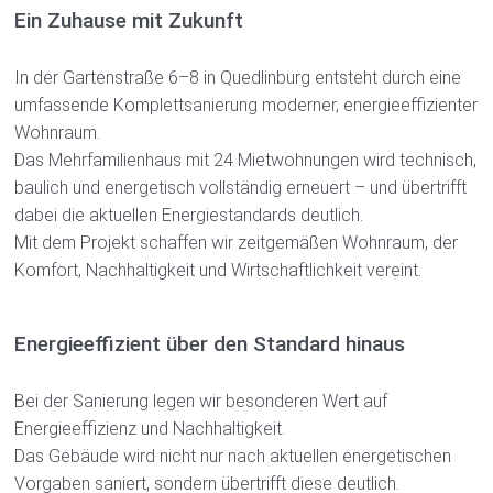
Downloads
Ein Zuhause mit Zukunft
Bauen
In der Gartenstraße 6–8 in Quedlinburg entsteht durch eine
Bauprojekte
umfassende Komplettsanierung moderner, energieeffizienter
Wohnraum.
Ausschreibungen
Das Mehrfamilienhaus mit 24 Mietwohnungen wird technisch,
Wowi Quedlinburg
baulich und energetisch vollständig erneuert – und übertrifft
dabei die aktuellen Energiestandards deutlich.
Unternehmen
Mit dem Projekt schaffen wir zeitgemäßen Wohnraum, der
Stellenangebote
Komfort, Nachhaltigkeit und Wirtschaftlichkeit vereint.
Presse
Energieeffizient über den Standard hinaus
Engagement
Kontakt
Bei der Sanierung legen wir besonderen Wert auf
Energieeffizienz und Nachhaltigkeit.
Impressum
Das Gebäude wird nicht nur nach aktuellen energetischen
Datenschutzerklärung
Vorgaben saniert, sondern übertrifft diese deutlich.