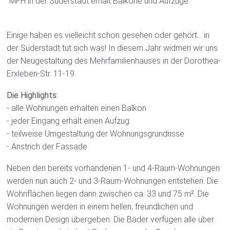
MFH in der Süderstadt erhält Balkone und Aufzüge
Downloads
Bauen
Einige haben es vielleicht schon gesehen oder gehört... in
Bauprojekte
der Süderstadt tut sich was! In diesem Jahr widmen wir uns
der Neugestaltung des Mehrfamilienhauses in der Dorothea-
Ausschreibungen
Erxleben-Str. 11-19.
Wowi Quedlinburg
Die Highlights:
Unternehmen
- alle Wohnungen erhalten einen Balkon
- jeder Eingang erhält einen Aufzug
Stellenangebote
- teilweise Umgestaltung der Wohnungsgrundrisse
Presse
- Anstrich der Fassade
Engagement
Neben den bereits vorhandenen 1- und 4-Raum-Wohnungen
werden nun auch 2- und 3-Raum-Wohnungen entstehen. Die
Kontakt
Wohnflächen liegen dann zwischen ca. 33 und 75 m². Die
Impressum
Wohnungen werden in einem hellen, freundlichen und
modernen Design übergeben. Die Bäder verfügen alle über
Datenschutzerklärung