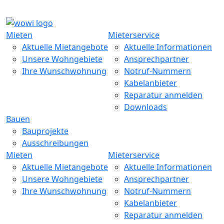
Main Menu
Skip to Primary Content
Mieten
Mieterservice
Aktuelle Mietangebote
Aktuelle Informationen
Unsere Wohngebiete
Ansprechpartner
Ihre Wunschwohnung
Notruf-Nummern
Kabelanbieter
Reparatur anmelden
Downloads
Bauen
Bauprojekte
Ausschreibungen
Mieten
Mieterservice
Aktuelle Mietangebote
Aktuelle Informationen
Unsere Wohngebiete
Ansprechpartner
Ihre Wunschwohnung
Notruf-Nummern
Kabelanbieter
Reparatur anmelden