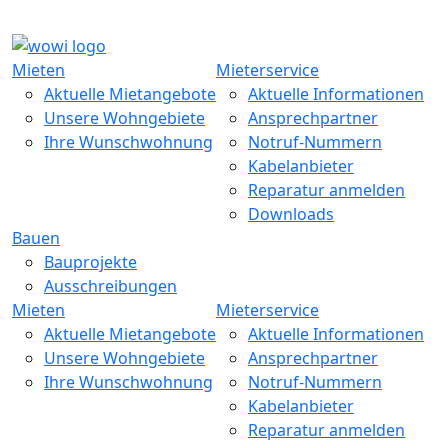
Main Menu
Skip to Primary Content
Mieten
Mieterservice
Aktuelle Mietangebote
Aktuelle Informationen
Unsere Wohngebiete
Ansprechpartner
Ihre Wunschwohnung
Notruf-Nummern
Kabelanbieter
Reparatur anmelden
Downloads
Bauen
Bauprojekte
Ausschreibungen
Mieten
Mieterservice
Aktuelle Mietangebote
Aktuelle Informationen
Unsere Wohngebiete
Ansprechpartner
Ihre Wunschwohnung
Notruf-Nummern
Kabelanbieter
Reparatur anmelden